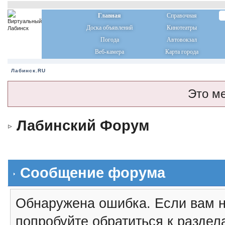
Главная
Справочная
Доска объявлений
Кинотеатры
Погода
Автовокзал
Веб-камера
Карта города
Лабинск.RU
Это м
Лабинский Форум
Сообщение форума
Обнаружена ошибка. Если вам н
попробуйте обратиться к разде