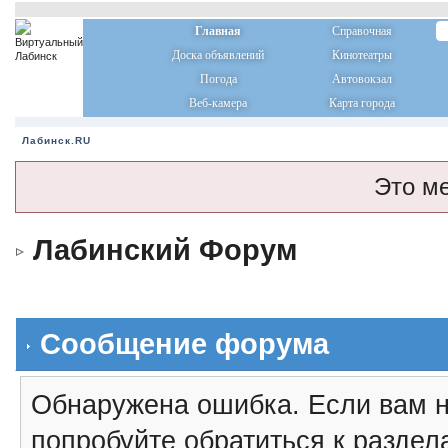
Главная
Справочная
Доска объявлений
Кинотеатры
Погода
Автовокзал
Веб-камера
Карта города
Лабинск.RU
Это м
Лабинский Форум
Сообщение форума
Обнаружена ошибка. Если вам н
попробуйте обратиться к разде