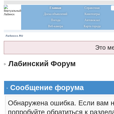
Главная
Справочная
Доска объявлений
Кинотеатры
Погода
Автовокзал
Веб-камера
Карта города
Лабинск.RU
Это м
Лабинский Форум
Сообщение форума
Обнаружена ошибка. Если вам н
попробуйте обратиться к разде