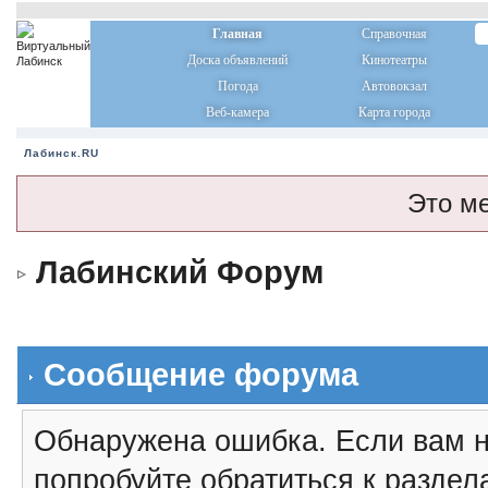
Главная
Справочная
Доска объявлений
Кинотеатры
Погода
Автовокзал
Веб-камера
Карта города
Лабинск.RU
Это м
Лабинский Форум
Сообщение форума
Обнаружена ошибка. Если вам н
попробуйте обратиться к разде