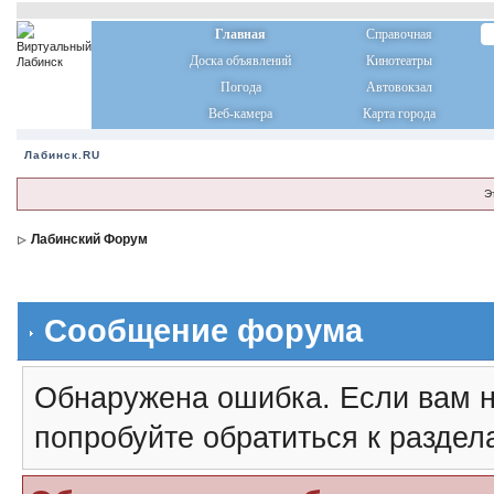
Главная
Справочная
Доска объявлений
Кинотеатры
Погода
Автовокзал
Веб-камера
Карта города
Лабинск.RU
Э
Лабинский Форум
Сообщение форума
Обнаружена ошибка. Если вам н
попробуйте обратиться к разде