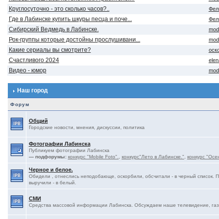
Круглосуточно - это сколько часов?..
Фел
Где в Лабинске купить шкуры песца и поче...
Фел
Сибирский Ведмедь в Лабинске.
mod
Рок-группы которые достойны прослушивани...
mod
Какие сериалы вы смотрите?
оск
Счастливого 2024
ele
Видео - юмор
mod
Наш город
Форум
Общий
Городские новости, мнения, дискуссии, политика
Фотографии Лабинска
Публикуем фотографии Лабинска
— подфорумы:
конкурс "Mobile Foto".
,
конкурс"Лето в Лабинске."
,
конкурс "Осе
Черное и белое.
Обидели , отнеслись неподобающе, оскорбили, обсчитали - в черный список. 
выручили - в белый.
СМИ
Средства массовой информации Лабинска. Обсуждаем наше телевидение, газе