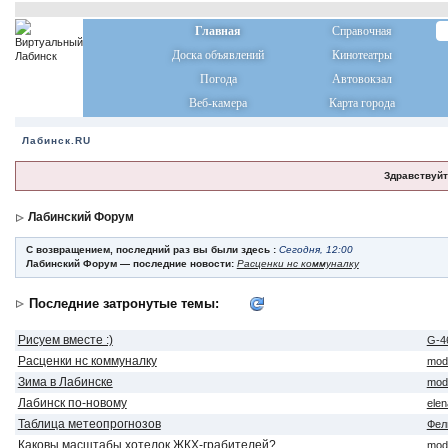
Главная
Справочная
Доска объявлений
Кинотеатры
Погода
Автовокзал
Веб-камера
Карта города
Лабинск.RU
Здравствуйт
Лабинский Форум
С возвращением, последний раз вы были здесь :
Сегодня, 12:00
Лабинский Форум — последние новости:
Расценки нс коммуналку
Последние затронутые темы:
Рисуем вместе :)
G-4
Расценки нс коммуналку
mod
Зима в Лабинске
mod
Лабинск по-новому
ele
Таблица метеопрогнозов
Фел
Каковы масштабы хотелок ЖКХ-грабителей?
mod