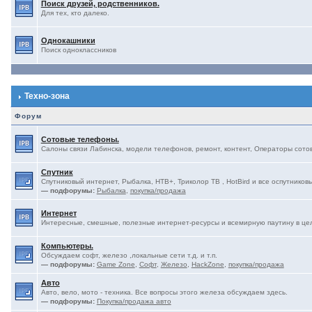
Поиск друзей, родственников.
Для тех, кто далеко.
Однокашники
Поиск одноклассников
Техно-зона
Форум
Сотовые телефоны.
Салоны связи Лабинска, модели телефонов, ремонт, контент, Операторы сотово
Спутник
Спутниковый интернет, Рыбалка, НТВ+, Триколор ТВ , HotBird и все оспутниковы
— подфорумы:
Рыбалка
,
покупка/продажа
Интернет
Интересные, смешные, полезные интернет-ресурсы и всемирную паутину в це
Компьютеры.
Обсуждаем софт, железо ,локальные сети т.д. и т.п.
— подфорумы:
Game Zone
,
Софт
,
Железо
,
HackZone
,
покупка/продажа
Авто
Авто, вело, мото - техника. Все вопросы этого железа обсуждаем здесь.
— подфорумы:
Покупка/продажа авто