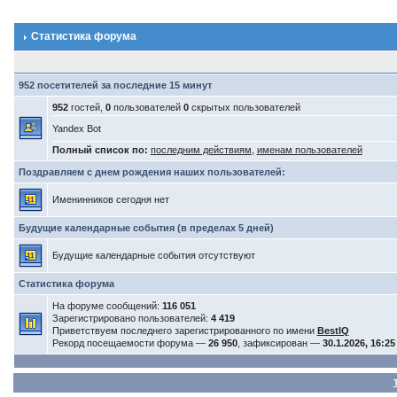
Статистика форума
952 посетителей за последние 15 минут
952
гостей,
0
пользователей
0
скрытых пользователей
Yandex Bot
Полный список по:
последним действиям
,
именам пользователей
Поздравляем с днем рождения наших пользователей:
Именинников сегодня нет
Будущие календарные события (в пределах 5 дней)
Будущие календарные события отсутствуют
Статистика форума
На форуме сообщений:
116 051
Зарегистрировано пользователей:
4 419
Приветствуем последнего зарегистрированного по имени
BestIQ
Рекорд посещаемости форума —
26 950
, зафиксирован —
30.1.2026, 16:25