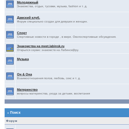
Молодежный
Знакомства, отдых, тусовки, музыка, fashion и т. д.
Дамский клуб.
Форум специально создан для девушек и женщин.
Спорт
Спортивные новости в городе , в мире. Околоспортивные обсуждения.
Знакомства на meet.labinsk.ru
Открылся сервис знакомств на Лабинск@ру.
Музыка
Он & Она
Взаимоотношения полов, любовь, секс и т. д.
Материнство
вопросы материнства, ухода за детьми, воспитания
Поиск
Форум