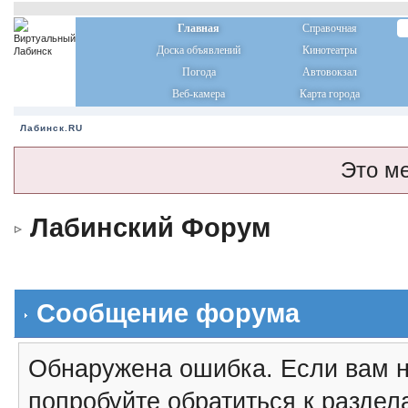
Главная
Справочная
Доска объявлений
Кинотеатры
Погода
Автовокзал
Веб-камера
Карта города
Лабинск.RU
Это м
Лабинский Форум
Сообщение форума
Обнаружена ошибка. Если вам н
попробуйте обратиться к разде