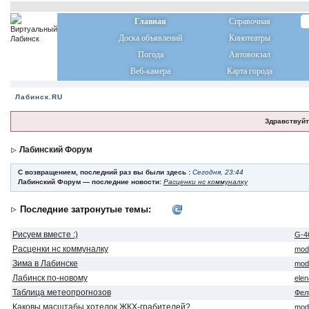
Главная
Справочная
Доска объявлений
Кинотеатры
Погода
Автовокзал
Веб-камера
Карта города
Лабинск.RU
Здравствуйт
Лабинский Форум
С возвращением, последний раз вы были здесь :
Сегодня, 23:44
Лабинский Форум — последние новости:
Расценки нс коммуналку
Последние затронутые темы:
Рисуем вместе :)
G-4
Расценки нс коммуналку
mod
Зима в Лабинске
mod
Лабинск по-новому
ele
Таблица метеопрогнозов
Фел
Каковы масштабы хотелок ЖКХ-грабителей?
mod