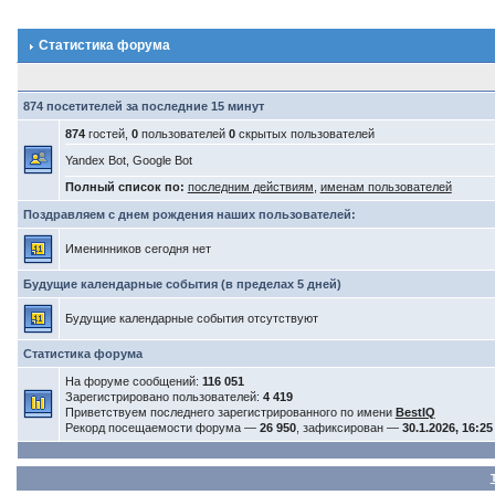
Статистика форума
874 посетителей за последние 15 минут
874
гостей,
0
пользователей
0
скрытых пользователей
Yandex Bot, Google Bot
Полный список по:
последним действиям
,
именам пользователей
Поздравляем с днем рождения наших пользователей:
Именинников сегодня нет
Будущие календарные события (в пределах 5 дней)
Будущие календарные события отсутствуют
Статистика форума
На форуме сообщений:
116 051
Зарегистрировано пользователей:
4 419
Приветствуем последнего зарегистрированного по имени
BestIQ
Рекорд посещаемости форума —
26 950
, зафиксирован —
30.1.2026, 16:25