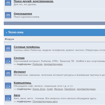
Поиск друзей, родственников.
Для тех, кто далеко.
Однокашники
Поиск одноклассников
Техно-зона
Форум
Сотовые телефоны.
Салоны связи Лабинска, модели телефонов, ремонт, контент, Операторы сотово
Спутник
Спутниковый интернет, Рыбалка, НТВ+, Триколор ТВ , HotBird и все оспутниковы
— подфорумы:
Рыбалка
,
покупка/продажа
Интернет
Интересные, смешные, полезные интернет-ресурсы и всемирную паутину в це
Компьютеры.
Обсуждаем софт, железо ,локальные сети т.д. и т.п.
— подфорумы:
Game Zone
,
Софт
,
Железо
,
HackZone
,
покупка/продажа
Авто
Авто, вело, мото - техника. Все вопросы этого железа обсуждаем здесь.
— подфорумы:
Покупка/продажа авто