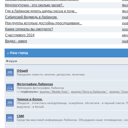
Круглосуточно - это сколько часов?..
Фел
Где в Лабинске купить шкуры песца и поче...
Фел
Сибирский Ведмедь в Лабинске.
mod
Рок-группы которые достойны прослушивани...
mod
Какие сериалы вы смотрите?
оск
Счастливого 2024
ele
Видео - юмор
mod
Наш город
Форум
Общий
Городские новости, мнения, дискуссии, политика
Фотографии Лабинска
Публикуем фотографии Лабинска
— подфорумы:
конкурс "Mobile Foto".
,
конкурс"Лето в Лабинске."
,
конкурс "Осе
Черное и белое.
Обидели , отнеслись неподобающе, оскорбили, обсчитали - в черный список. 
выручили - в белый.
СМИ
Средства массовой информации Лабинска. Обсуждаем наше телевидение, газе