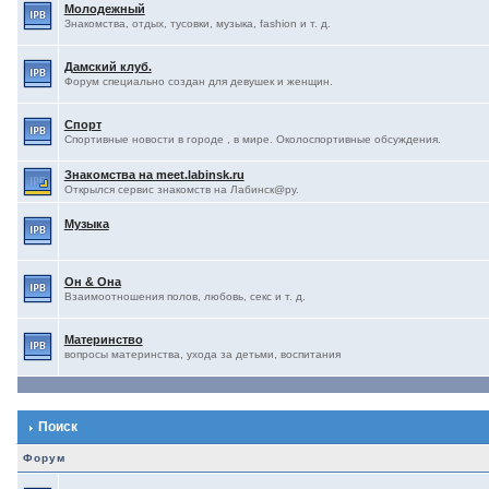
Молодежный
Знакомства, отдых, тусовки, музыка, fashion и т. д.
Дамский клуб.
Форум специально создан для девушек и женщин.
Спорт
Спортивные новости в городе , в мире. Околоспортивные обсуждения.
Знакомства на meet.labinsk.ru
Открылся сервис знакомств на Лабинск@ру.
Музыка
Он & Она
Взаимоотношения полов, любовь, секс и т. д.
Материнство
вопросы материнства, ухода за детьми, воспитания
Поиск
Форум