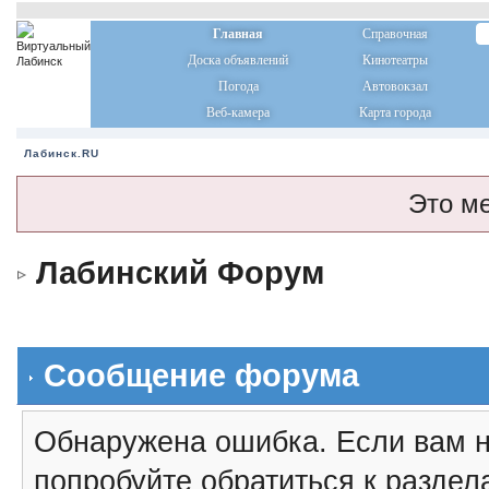
Главная
Справочная
Доска объявлений
Кинотеатры
Погода
Автовокзал
Веб-камера
Карта города
Лабинск.RU
Это м
Лабинский Форум
Сообщение форума
Обнаружена ошибка. Если вам н
попробуйте обратиться к разде