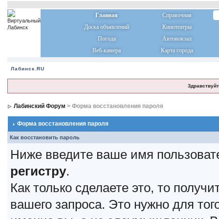
Главная
Справочная
Доска объявлений
Кинотеатры
Погода
Автовокзал
Веб-камера
Карта города
Лабинск.RU
Здравствуйт
Лабинский Форум
> Форма восстановления пароля
Форма восстановления пароля
Как восстановить пароль
Ниже введите ваше имя пользоват
регистру
.
Как только сделаете это, то получ
вашего запроса. Это нужно для тог