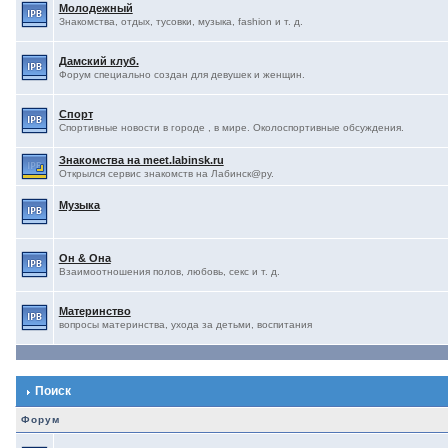
Молодежный
Знакомства, отдых, тусовки, музыка, fashion и т. д.
Дамский клуб.
Форум специально создан для девушек и женщин.
Спорт
Спортивные новости в городе , в мире. Околоспортивные обсуждения.
Знакомства на meet.labinsk.ru
Открылся сервис знакомств на Лабинск@ру.
Музыка
Он & Она
Взаимоотношения полов, любовь, секс и т. д.
Материнство
вопросы материнства, ухода за детьми, воспитания
Поиск
Форум