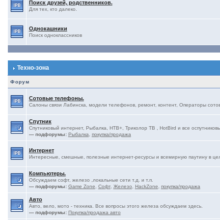
Поиск друзей, родственников.
Для тех, кто далеко.
Однокашники
Поиск одноклассников
Техно-зона
Форум
Сотовые телефоны.
Салоны связи Лабинска, модели телефонов, ремонт, контент, Операторы сотово
Спутник
Спутниковый интернет, Рыбалка, НТВ+, Триколор ТВ , HotBird и все оспутниковы
— подфорумы:
Рыбалка
,
покупка/продажа
Интернет
Интересные, смешные, полезные интернет-ресурсы и всемирную паутину в це
Компьютеры.
Обсуждаем софт, железо ,локальные сети т.д. и т.п.
— подфорумы:
Game Zone
,
Софт
,
Железо
,
HackZone
,
покупка/продажа
Авто
Авто, вело, мото - техника. Все вопросы этого железа обсуждаем здесь.
— подфорумы:
Покупка/продажа авто