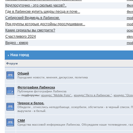
Круглосуточно - это сколько часов?..
Фел
Где в Лабинске купить шкуры песца и поче...
Фел
Сибирский Ведмедь в Лабинске.
mod
Рок-группы которые достойны прослушивани...
mod
Какие сериалы вы смотрите?
оск
Счастливого 2024
ele
Видео - юмор
mod
Наш город
Форум
Общий
Городские новости, мнения, дискуссии, политика
Фотографии Лабинска
Публикуем фотографии Лабинска
— подфорумы:
конкурс "Mobile Foto".
,
конкурс"Лето в Лабинске."
,
конкурс "Осе
Черное и белое.
Обидели , отнеслись неподобающе, оскорбили, обсчитали - в черный список. 
выручили - в белый.
СМИ
Средства массовой информации Лабинска. Обсуждаем наше телевидение, газе