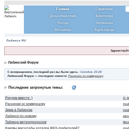
Главная
Справочная
Доска объявлений
Кинотеатры
Погода
Автовокзал
Веб-камера
Карта города
Лабинск.RU
Здравствуйт
Лабинский Форум
С возвращением, последний раз вы были здесь :
Сегодня, 20:28
Лабинский Форум — последние новости:
Расценки нс коммуналку
Последние затронутые темы:
Рисуем вместе :)
G-4
Расценки нс коммуналку
mod
Зима в Лабинске
mod
Лабинск по-новому
ele
Таблица метеопрогнозов
Фел
Каковы масштабы хотелок ЖКХ-грабителей?
mod