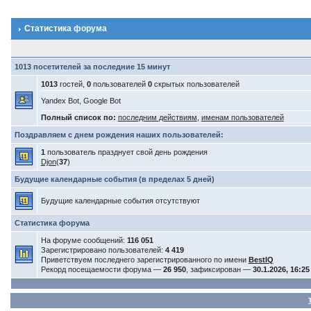
Статистика форума
1013 посетителей за последние 15 минут
1013
гостей,
0
пользователей
0
скрытых пользователей
Yandex Bot, Google Bot
Полный список по:
последним действиям
,
именам пользователей
Поздравляем с днем рождения наших пользователей:
1
пользователь празднует свой день рождения
Djon
(
37
)
Будущие календарные события (в пределах 5 дней)
Будущие календарные события отсутствуют
Статистика форума
На форуме сообщений:
116 051
Зарегистрировано пользователей:
4 419
Приветствуем последнего зарегистрированного по имени
BestIQ
Рекорд посещаемости форума —
26 950
, зафиксирован —
30.1.2026, 16:25