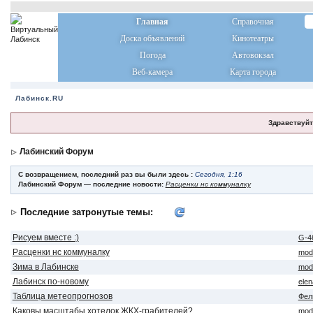
Главная
Справочная
Доска объявлений
Кинотеатры
Погода
Автовокзал
Веб-камера
Карта города
Лабинск.RU
Здравствуйт
Лабинский Форум
С возвращением, последний раз вы были здесь :
Сегодня, 1:16
Лабинский Форум — последние новости:
Расценки нс коммуналку
Последние затронутые темы:
Рисуем вместе :)
G-4
Расценки нс коммуналку
mod
Зима в Лабинске
mod
Лабинск по-новому
ele
Таблица метеопрогнозов
Фел
Каковы масштабы хотелок ЖКХ-грабителей?
mod