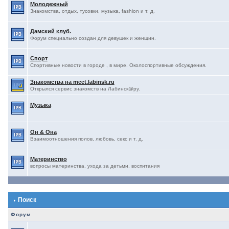
Молодежный
Знакомства, отдых, тусовки, музыка, fashion и т. д.
Дамский клуб.
Форум специально создан для девушек и женщин.
Спорт
Спортивные новости в городе , в мире. Околоспортивные обсуждения.
Знакомства на meet.labinsk.ru
Открылся сервис знакомств на Лабинск@ру.
Музыка
Он & Она
Взаимоотношения полов, любовь, секс и т. д.
Материнство
вопросы материнства, ухода за детьми, воспитания
Поиск
Форум