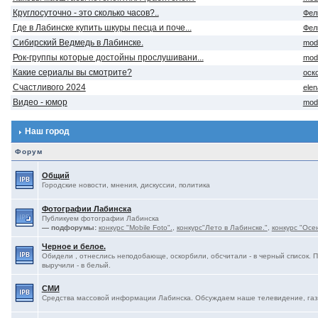
Круглосуточно - это сколько часов?..
Фел
Где в Лабинске купить шкуры песца и поче...
Фел
Сибирский Ведмедь в Лабинске.
mod
Рок-группы которые достойны прослушивани...
mod
Какие сериалы вы смотрите?
оск
Счастливого 2024
ele
Видео - юмор
mod
Наш город
Форум
Общий
Городские новости, мнения, дискуссии, политика
Фотографии Лабинска
Публикуем фотографии Лабинска
— подфорумы:
конкурс "Mobile Foto".
,
конкурс"Лето в Лабинске."
,
конкурс "Осе
Черное и белое.
Обидели , отнеслись неподобающе, оскорбили, обсчитали - в черный список. 
выручили - в белый.
СМИ
Средства массовой информации Лабинска. Обсуждаем наше телевидение, газе