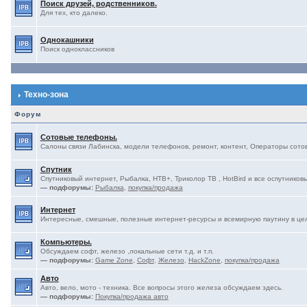
Поиск друзей, родственников.
Для тех, кто далеко.
Однокашники
Поиск одноклассников
Техно-зона
Форум
Сотовые телефоны.
Салоны связи Лабинска, модели телефонов, ремонт, контент, Операторы сотово
Спутник
Спутниковый интернет, Рыбалка, НТВ+, Триколор ТВ , HotBird и все оспутниковы
— подфорумы:
Рыбалка
,
покупка/продажа
Интернет
Интересные, смешные, полезные интернет-ресурсы и всемирную паутину в це
Компьютеры.
Обсуждаем софт, железо ,локальные сети т.д. и т.п.
— подфорумы:
Game Zone
,
Софт
,
Железо
,
HackZone
,
покупка/продажа
Авто
Авто, вело, мото - техника. Все вопросы этого железа обсуждаем здесь.
— подфорумы:
Покупка/продажа авто