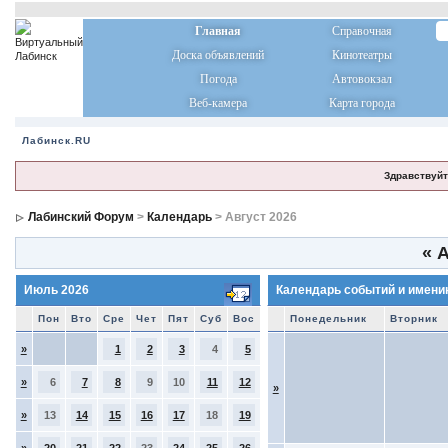
Главная
Справочная
Доска объявлений
Кинотеатры
Погода
Автовокзал
Веб-камера
Карта города
Лабинск.RU
Здравствуйт
Лабинский Форум
>
Календарь
> Август 2026
«
А
Июль 2026
Календарь событий и имени
Пон
Вто
Сре
Чет
Пят
Суб
Вос
Понедельник
Вторник
»
1
2
3
4
5
»
6
7
8
9
10
11
12
»
»
13
14
15
16
17
18
19