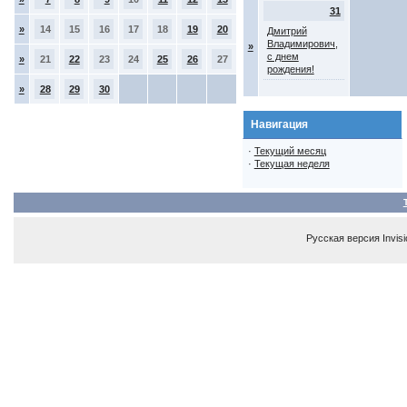
31
»
14
15
16
17
18
19
20
Дмитрий
Владимирович,
»
с днем
»
21
22
23
24
25
26
27
рождения!
»
28
29
30
Навигация
·
Текущий месяц
·
Текущая неделя
Русская версия
Invis