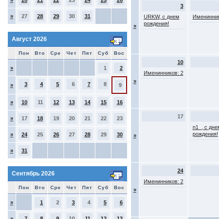
»
20
21
22
23
24
25
26
3
»
27
28
29
30
31
URKW, с днем
Именинник
рождения!
»
Август 2026
Пон
Вто
Сре
Чет
Пят
Суб
Вос
10
»
1
2
Именинников: 2
»
3
4
5
6
7
8
»
9
»
10
11
12
13
14
15
16
17
»
17
18
19
20
21
22
23
n1_, с дне
рождения!
»
24
25
26
27
28
29
30
»
»
31
24
Сентябрь 2026
Именинников: 2
Пон
Вто
Сре
Чет
Пят
Суб
Вос
»
»
1
2
3
4
5
6
»
7
8
9
10
11
12
13