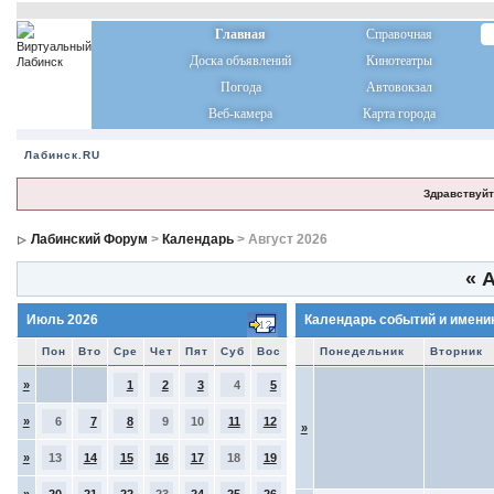
Главная
Справочная
Доска объявлений
Кинотеатры
Погода
Автовокзал
Веб-камера
Карта города
Лабинск.RU
Здравствуйт
Лабинский Форум
>
Календарь
> Август 2026
«
А
Июль 2026
Календарь событий и имени
Пон
Вто
Сре
Чет
Пят
Суб
Вос
Понедельник
Вторник
»
1
2
3
4
5
»
6
7
8
9
10
11
12
»
»
13
14
15
16
17
18
19