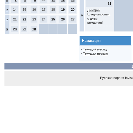
31
»
14
15
16
17
18
19
20
Дмитрий
Владимирович,
»
с днем
»
21
22
23
24
25
26
27
рождения!
»
28
29
30
Навигация
·
Текущий месяц
·
Текущая неделя
Русская версия
Invis