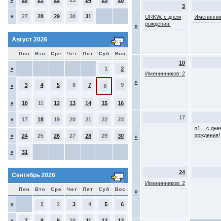
»
20
21
22
23
24
25
26
3
»
27
28
29
30
31
URKW, с днем
Именинник
рождения!
»
Август 2026
Пон
Вто
Сре
Чет
Пят
Суб
Вос
10
»
1
2
Именинников: 2
»
3
4
5
6
7
9
»
8
»
10
11
12
13
14
15
16
17
»
17
18
19
20
21
22
23
n1_, с дне
рождения!
»
24
25
26
27
28
29
30
»
»
31
24
Сентябрь 2026
Именинников: 2
Пон
Вто
Сре
Чет
Пят
Суб
Вос
»
»
1
2
3
4
5
6
»
7
8
9
10
11
12
13