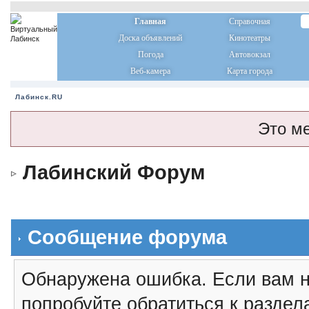
Главная
Справочная
Доска объявлений
Кинотеатры
Погода
Автовокзал
Веб-камера
Карта города
Лабинск.RU
Это м
Лабинский Форум
Сообщение форума
Обнаружена ошибка. Если вам н
попробуйте обратиться к разде