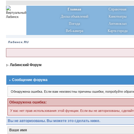
Главная
Справочная
Доска объявлений
Кинотеатры
Погода
Автовокзал
Веб-камера
Карта города
Лабинск.RU
Лабинский Форум
Сообщение форума
Обнаружена ошибка. Если вам неизвестны причины ошибки, попробуйте обрати
Обнаружена ошибка:
У вас нет прав использования этой функции. Если вы не авторизованы, сделайт
Вы не авторизованы. Вы можете это сделать ниже.
Ваше имя