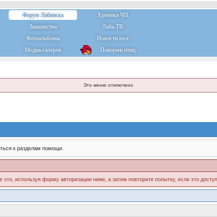
Форум Лабинска
Хроника ЧП
Знакомства
Лаба-ТВ
Фотоальбомы
Новости юга
Медиа-галерея
Покорми птиц
Это меню отключено
ться к разделам помощи.
е это, используя форму авторизации ниже, а затем повторите попытку, если это доступ