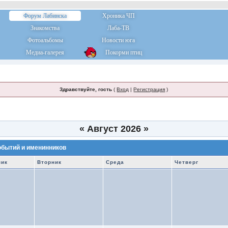
Форум Лабинска
Хроника ЧП
Знакомства
Лаба-ТВ
Фотоальбомы
Новости юга
Медиа-галерея
Покорми птиц
Здравствуйте, гость
(
Вход
|
Регистрация
)
«
Август 2026
»
обытий и именинников
ник
Вторник
Среда
Четверг