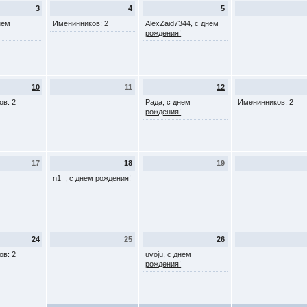
3
4
5
нем
Именинников: 2
AlexZaid7344, с днем
рождения!
10
11
12
ов: 2
Рада, с днем
Именинников: 2
рождения!
17
18
19
n1_, с днем рождения!
24
25
26
ов: 2
uvoju, с днем
рождения!