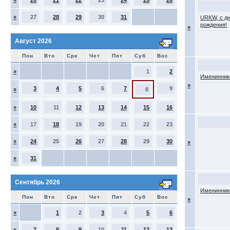
»
20
21
22
23
24
25
26
»
27
28
29
30
31
URKW, с д
рождения!
»
Август 2026
Пон
Вто
Сре
Чет
Пят
Суб
Вос
»
1
2
Именинник
»
3
4
5
6
7
9
»
8
»
10
11
12
13
14
15
16
»
17
18
19
20
21
22
23
»
24
25
26
27
28
29
30
»
»
31
Сентябрь 2026
Именинник
Пон
Вто
Сре
Чет
Пят
Суб
Вос
»
»
1
2
3
4
5
6
»
7
8
9
10
11
12
13