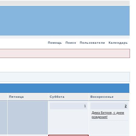
Помощь
Поиск
Пользователи
Календарь
Пятница
Суббота
Воскресенье
1
2
Дима Бетров, с днем
рождения!