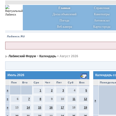
Главная
Справочная
Доска объявлений
Кинотеатры
Погода
Автовокзал
Веб-камера
Карта города
Лабинск.RU
Лабинский Форум
>
Календарь
> Август 2026
Июль 2026
Календарь с
Пон
Вто
Сре
Чет
Пят
Суб
Вос
Понедель
»
1
2
3
4
5
»
6
7
8
9
10
11
12
»
»
13
14
15
16
17
18
19