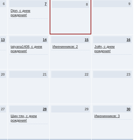
6
7
9
8
Djon, с днем
рождения!
13
14
15
16
tatyana1408, с днем
Именинников: 2
Jo#n, с днем
рождения!
рождения!
20
21
22
23
27
28
29
30
Шин-тян, с днем
Именинников: 3
рождения!