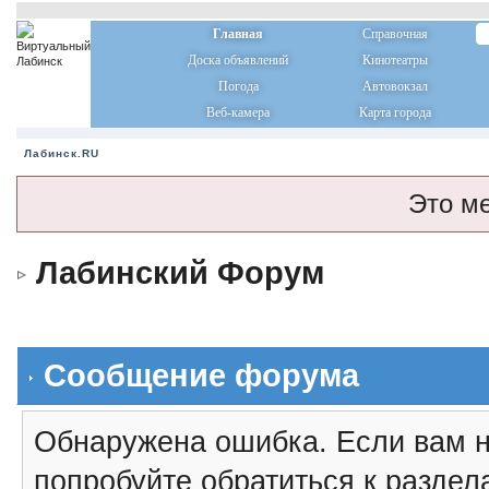
Главная
Справочная
Доска объявлений
Кинотеатры
Погода
Автовокзал
Веб-камера
Карта города
Лабинск.RU
Это м
Лабинский Форум
Сообщение форума
Обнаружена ошибка. Если вам н
попробуйте обратиться к разде