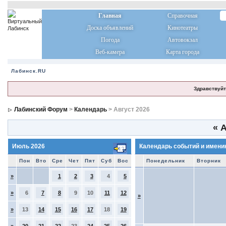
Главная
Справочная
Доска объявлений
Кинотеатры
Погода
Автовокзал
Веб-камера
Карта города
Лабинск.RU
Здравствуйт
Лабинский Форум
>
Календарь
> Август 2026
«
А
Июль 2026
Календарь событий и имени
Пон
Вто
Сре
Чет
Пят
Суб
Вос
Понедельник
Вторник
»
1
2
3
4
5
»
6
7
8
9
10
11
12
»
»
13
14
15
16
17
18
19