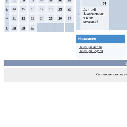
31
»
14
15
16
17
18
19
20
Дмитрий
Владимирович,
»
с днем
»
21
22
23
24
25
26
27
рождения!
»
28
29
30
Навигация
·
Текущий месяц
·
Текущая неделя
Русская версия
Invis