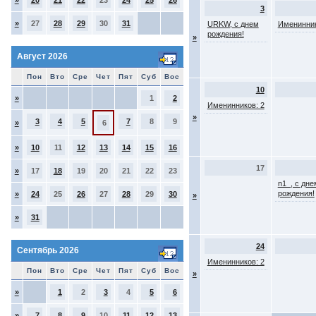
»
20
21
22
23
24
25
26
3
»
27
28
29
30
31
URKW, с днем
Именинник
рождения!
»
Август 2026
Пон
Вто
Сре
Чет
Пят
Суб
Вос
10
»
1
2
Именинников: 2
»
3
4
5
7
8
9
»
6
»
10
11
12
13
14
15
16
17
»
17
18
19
20
21
22
23
n1_, с дне
рождения!
»
24
25
26
27
28
29
30
»
»
31
24
Сентябрь 2026
Именинников: 2
Пон
Вто
Сре
Чет
Пят
Суб
Вос
»
»
1
2
3
4
5
6
»
7
8
9
10
11
12
13