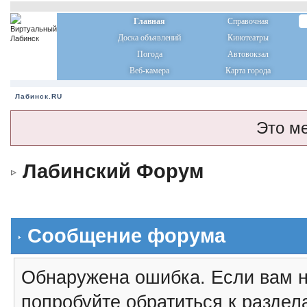
Главная
Справочная
Доска объявлений
Кинотеатры
Погода
Автовокзал
Веб-камера
Карта города
Лабинск.RU
Это м
Лабинский Форум
Сообщение форума
Обнаружена ошибка. Если вам н
попробуйте обратиться к разде