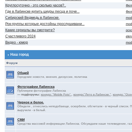
Круглосуточно - это сколько часов?..
Фел
Где в Лабинске купить шкуры песца и поче...
Фел
Сибирский Ведмедь в Лабинске.
mod
Рок-группы которые достойны прослушивани...
mod
Какие сериалы вы смотрите?
оск
Счастливого 2024
ele
Видео - юмор
mod
Наш город
Форум
Общий
Городские новости, мнения, дискуссии, политика
Фотографии Лабинска
Публикуем фотографии Лабинска
— подфорумы:
конкурс "Mobile Foto".
,
конкурс"Лето в Лабинске."
,
конкурс "Осе
Черное и белое.
Обидели , отнеслись неподобающе, оскорбили, обсчитали - в черный список. 
выручили - в белый.
СМИ
Средства массовой информации Лабинска. Обсуждаем наше телевидение, газе