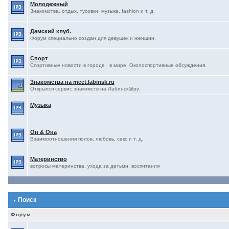
Молодежный
Знакомства, отдых, тусовки, музыка, fashion и т. д.
Дамский клуб.
Форум специально создан для девушек и женщин.
Спорт
Спортивные новости в городе , в мире. Околоспортивные обсуждения.
Знакомства на meet.labinsk.ru
Открылся сервис знакомств на Лабинск@ру.
Музыка
Он & Она
Взаимоотношения полов, любовь, секс и т. д.
Материнство
вопросы материнства, ухода за детьми, воспитания
Поиск
Форум