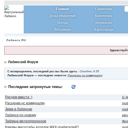
Главная
Справочная
Доска объявлений
Кинотеатры
Погода
Автовокзал
Веб-камера
Карта города
Лабинск.RU
Здравствуйт
Лабинский Форум
С возвращением, последний раз вы были здесь :
Сегодня, 6:35
Лабинский Форум — последние новости:
Расценки нс коммуналку
Последние затронутые темы:
Рисуем вместе :)
G-4
Расценки нс коммуналку
mod
Зима в Лабинске
mod
Лабинск по-новому
ele
Таблица метеопрогнозов
Фел
Каковы масштабы хотелок ЖКХ-грабителей?
mod