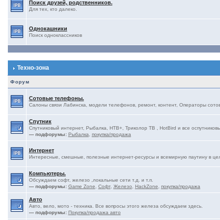
Поиск друзей, родственников.
Для тех, кто далеко.
Однокашники
Поиск одноклассников
Техно-зона
Форум
Сотовые телефоны.
Салоны связи Лабинска, модели телефонов, ремонт, контент, Операторы сотово
Спутник
Спутниковый интернет, Рыбалка, НТВ+, Триколор ТВ , HotBird и все оспутниковы
— подфорумы:
Рыбалка
,
покупка/продажа
Интернет
Интересные, смешные, полезные интернет-ресурсы и всемирную паутину в це
Компьютеры.
Обсуждаем софт, железо ,локальные сети т.д. и т.п.
— подфорумы:
Game Zone
,
Софт
,
Железо
,
HackZone
,
покупка/продажа
Авто
Авто, вело, мото - техника. Все вопросы этого железа обсуждаем здесь.
— подфорумы:
Покупка/продажа авто