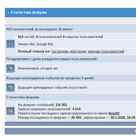
Статистика форума
923 посетителей за последние 15 минут
923
гостей,
0
пользователей
0
скрытых пользователей
Yandex Bot, Google Bot
Полный список по:
последним действиям
,
именам пользователей
Поздравляем с днем рождения наших пользователей:
Именинников сегодня нет
Будущие календарные события (в пределах 5 дней)
Будущие календарные события отсутствуют
Статистика форума
На форуме сообщений:
116 051
Зарегистрировано пользователей:
4 419
Приветствуем последнего зарегистрированного по имени
BestIQ
Рекорд посещаемости форума —
26 950
, зафиксирован —
30.1.2026, 16:25