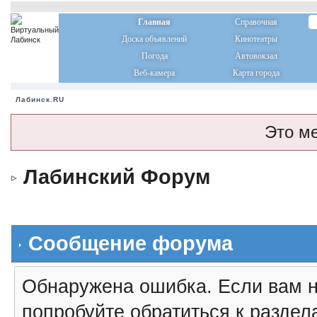
Главная
Справочная
Доска объявлений
Кинотеатры
Погода
Автовокзал
Веб-камера
Карта города
Лабинск.RU
Это м
Лабинский Форум
Сообщение форума
Обнаружена ошибка. Если вам н
попробуйте обратиться к разде