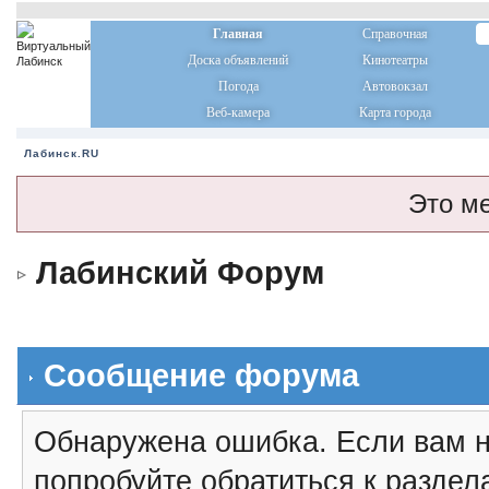
Главная
Справочная
Доска объявлений
Кинотеатры
Погода
Автовокзал
Веб-камера
Карта города
Лабинск.RU
Это м
Лабинский Форум
Сообщение форума
Обнаружена ошибка. Если вам н
попробуйте обратиться к разде