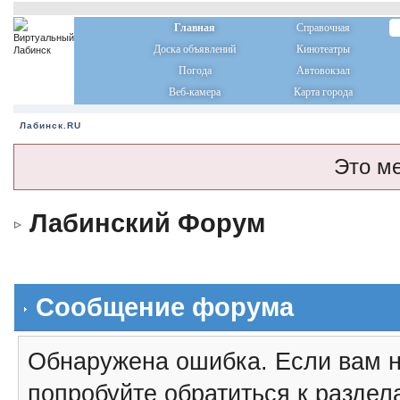
Главная
Справочная
Доска объявлений
Кинотеатры
Погода
Автовокзал
Веб-камера
Карта города
Лабинск.RU
Это м
Лабинский Форум
Сообщение форума
Обнаружена ошибка. Если вам н
попробуйте обратиться к разде