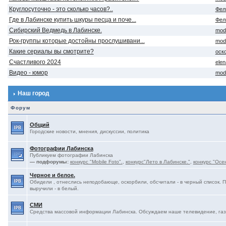
Круглосуточно - это сколько часов?..
Фел
Где в Лабинске купить шкуры песца и поче...
Фел
Сибирский Ведмедь в Лабинске.
mod
Рок-группы которые достойны прослушивани...
mod
Какие сериалы вы смотрите?
оск
Счастливого 2024
ele
Видео - юмор
mod
Наш город
Форум
Общий
Городские новости, мнения, дискуссии, политика
Фотографии Лабинска
Публикуем фотографии Лабинска
— подфорумы:
конкурс "Mobile Foto".
,
конкурс"Лето в Лабинске."
,
конкурс "Осе
Черное и белое.
Обидели , отнеслись неподобающе, оскорбили, обсчитали - в черный список. 
выручили - в белый.
СМИ
Средства массовой информации Лабинска. Обсуждаем наше телевидение, газе