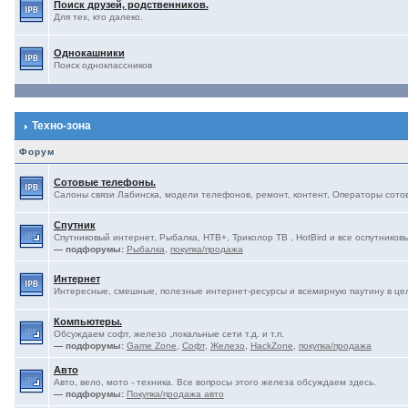
Поиск друзей, родственников.
Для тех, кто далеко.
Однокашники
Поиск одноклассников
Техно-зона
Форум
Сотовые телефоны.
Салоны связи Лабинска, модели телефонов, ремонт, контент, Операторы сотово
Спутник
Спутниковый интернет, Рыбалка, НТВ+, Триколор ТВ , HotBird и все оспутниковы
— подфорумы:
Рыбалка
,
покупка/продажа
Интернет
Интересные, смешные, полезные интернет-ресурсы и всемирную паутину в це
Компьютеры.
Обсуждаем софт, железо ,локальные сети т.д. и т.п.
— подфорумы:
Game Zone
,
Софт
,
Железо
,
HackZone
,
покупка/продажа
Авто
Авто, вело, мото - техника. Все вопросы этого железа обсуждаем здесь.
— подфорумы:
Покупка/продажа авто