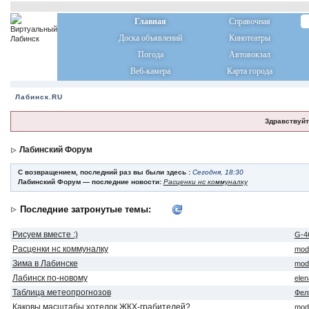
Главная
Справочная
Доска объявлений
Кинотеатры
Погода
Автовокзал
Веб-камера
Карта города
Лабинск.RU
Здравствуйт
Лабинский Форум
С возвращением, последний раз вы были здесь :
Сегодня, 18:30
Лабинский Форум — последние новости:
Расценки нс коммуналку
Последние затронутые темы:
Рисуем вместе :)
G-4
Расценки нс коммуналку
mod
Зима в Лабинске
mod
Лабинск по-новому
ele
Таблица метеопрогнозов
Фел
Каковы масштабы хотелок ЖКХ-грабителей?
mod