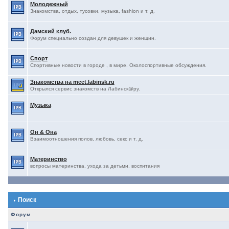
Молодежный
Знакомства, отдых, тусовки, музыка, fashion и т. д.
Дамский клуб.
Форум специально создан для девушек и женщин.
Спорт
Спортивные новости в городе , в мире. Околоспортивные обсуждения.
Знакомства на meet.labinsk.ru
Открылся сервис знакомств на Лабинск@ру.
Музыка
Он & Она
Взаимоотношения полов, любовь, секс и т. д.
Материнство
вопросы материнства, ухода за детьми, воспитания
Поиск
Форум