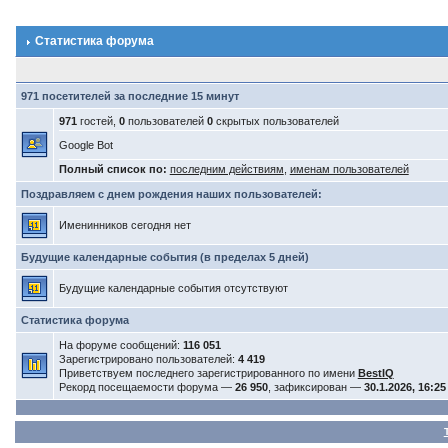
Статистика форума
971 посетителей за последние 15 минут
971
гостей,
0
пользователей
0
скрытых пользователей
Google Bot
Полный список по:
последним действиям
,
именам пользователей
Поздравляем с днем рождения наших пользователей:
Именинников сегодня нет
Будущие календарные события (в пределах 5 дней)
Будущие календарные события отсутствуют
Статистика форума
На форуме сообщений:
116 051
Зарегистрировано пользователей:
4 419
Приветствуем последнего зарегистрированного по имени
BestIQ
Рекорд посещаемости форума —
26 950
, зафиксирован —
30.1.2026, 16:25