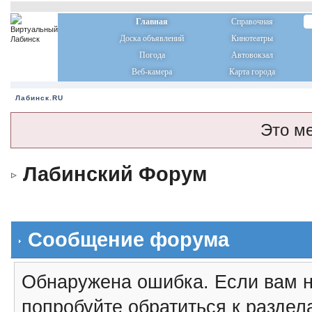
Главная
Справочная
Доска объявлений
Кинотеатры
Погода
Автовокзал
Веб-камера
Карта города
Лабинск.RU
Это м
Лабинский Форум
Сообщение форума
Обнаружена ошибка. Если вам н
попробуйте обратиться к разде