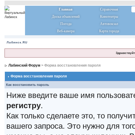
Главная
Справочная
Доска объявлений
Кинотеатры
Погода
Автовокзал
Веб-камера
Карта города
Лабинск.RU
Здравствуйт
Лабинский Форум
> Форма восстановления пароля
Форма восстановления пароля
Как восстановить пароль
Ниже введите ваше имя пользоват
регистру
.
Как только сделаете это, то получ
вашего запроса. Это нужно для тог