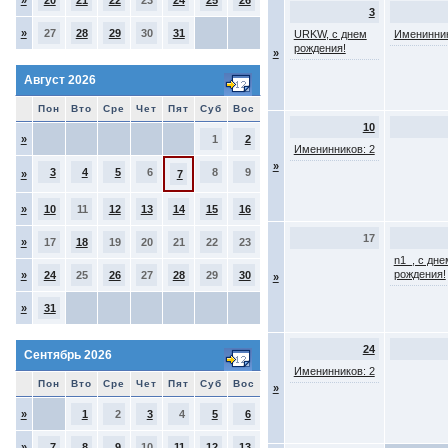
»
20
21
22
23
24
25
26
3
»
27
28
29
30
31
URKW, с днем
Именинник
рождения!
»
Август 2026
Пон
Вто
Сре
Чет
Пят
Суб
Вос
10
»
1
2
Именинников: 2
»
3
4
5
6
8
9
»
7
»
10
11
12
13
14
15
16
17
»
17
18
19
20
21
22
23
n1_, с дне
рождения!
»
24
25
26
27
28
29
30
»
»
31
24
Сентябрь 2026
Именинников: 2
Пон
Вто
Сре
Чет
Пят
Суб
Вос
»
»
1
2
3
4
5
6
»
7
8
9
10
11
12
13