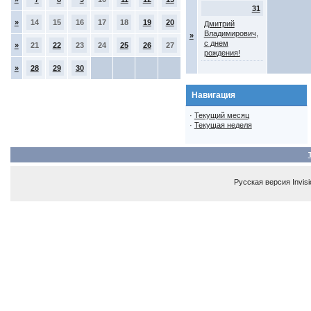
31
»
14
15
16
17
18
19
20
Дмитрий
Владимирович,
»
с днем
»
21
22
23
24
25
26
27
рождения!
»
28
29
30
Навигация
·
Текущий месяц
·
Текущая неделя
Русская версия
Invis