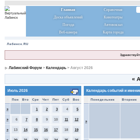
Главная
Справочная
Доска объявлений
Кинотеатры
Погода
Автовокзал
Веб-камера
Карта города
Лабинск.RU
Здравствуйт
Лабинский Форум
>
Календарь
> Август 2026
«
А
Июль 2026
Календарь событий и имени
Пон
Вто
Сре
Чет
Пят
Суб
Вос
Понедельник
Вторник
»
1
2
3
4
5
»
6
7
8
9
10
11
12
»
»
13
14
15
16
17
18
19