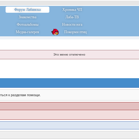
Форум Лабинска
Хроника ЧП
Знакомства
Лаба-ТВ
Фотоальбомы
Новости юга
Медиа-галерея
Покорми птиц
Это меню отключено
ться к разделам помощи.