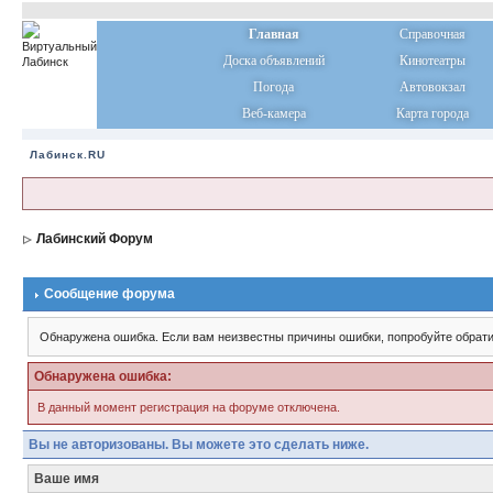
Главная
Справочная
Доска объявлений
Кинотеатры
Погода
Автовокзал
Веб-камера
Карта города
Лабинск.RU
Лабинский Форум
Сообщение форума
Обнаружена ошибка. Если вам неизвестны причины ошибки, попробуйте обрати
Обнаружена ошибка:
В данный момент регистрация на форуме отключена.
Вы не авторизованы. Вы можете это сделать ниже.
Ваше имя