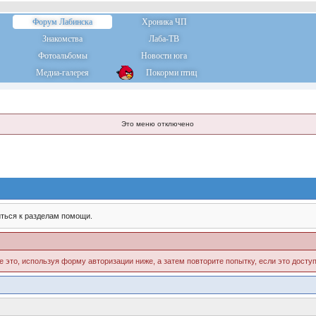
Форум Лабинска
Хроника ЧП
Знакомства
Лаба-ТВ
Фотоальбомы
Новости юга
Медиа-галерея
Покорми птиц
Это меню отключено
ться к разделам помощи.
е это, используя форму авторизации ниже, а затем повторите попытку, если это доступ