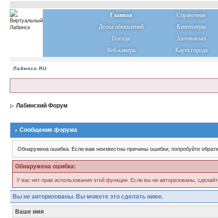
Главная
Справочная
Доска объявлений
Кинотеатры
Погода
Автовокзал
Веб-камера
Карта города
Лабинск.RU
Лабинский Форум
Сообщение форума
Обнаружена ошибка. Если вам неизвестны причины ошибки, попробуйте обрати
Обнаружена ошибка:
У вас нет прав использования этой функции. Если вы не авторизованы, сделайт
Вы не авторизованы. Вы можете это сделать ниже.
Ваше имя