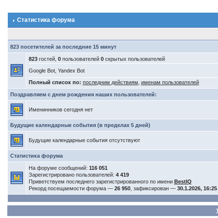
Статистика форума
823 посетителей за последние 15 минут
823
гостей,
0
пользователей
0
скрытых пользователей
Google Bot, Yandex Bot
Полный список по:
последним действиям
,
именам пользователей
Поздравляем с днем рождения наших пользователей:
Именинников сегодня нет
Будущие календарные события (в пределах 5 дней)
Будущие календарные события отсутствуют
Статистика форума
На форуме сообщений:
116 051
Зарегистрировано пользователей:
4 419
Приветствуем последнего зарегистрированного по имени
BestIQ
Рекорд посещаемости форума —
26 950
, зафиксирован —
30.1.2026, 16:25