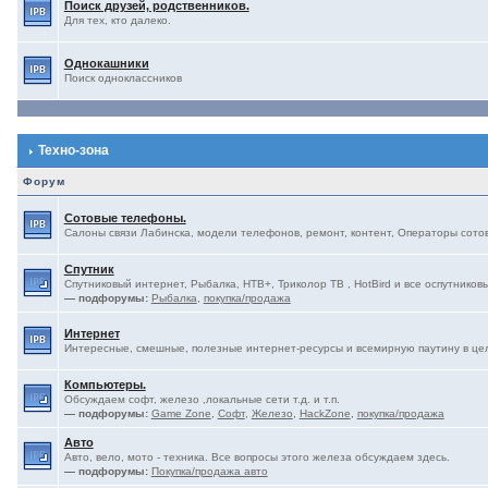
Поиск друзей, родственников.
Для тех, кто далеко.
Однокашники
Поиск одноклассников
Техно-зона
Форум
Сотовые телефоны.
Салоны связи Лабинска, модели телефонов, ремонт, контент, Операторы сотово
Спутник
Спутниковый интернет, Рыбалка, НТВ+, Триколор ТВ , HotBird и все оспутниковы
— подфорумы:
Рыбалка
,
покупка/продажа
Интернет
Интересные, смешные, полезные интернет-ресурсы и всемирную паутину в це
Компьютеры.
Обсуждаем софт, железо ,локальные сети т.д. и т.п.
— подфорумы:
Game Zone
,
Софт
,
Железо
,
HackZone
,
покупка/продажа
Авто
Авто, вело, мото - техника. Все вопросы этого железа обсуждаем здесь.
— подфорумы:
Покупка/продажа авто