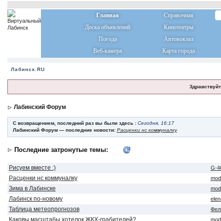
Главная
Справочная
Доска объявлений
Кинотеатры
Погода
Автовокзал
Веб-камера
Карта города
Лабинск.RU
Здравствуйт
Лабинский Форум
С возвращением, последний раз вы были здесь :
Сегодня, 16:17
Лабинский Форум — последние новости:
Расценки нс коммуналку
Последние затронутые темы:
Рисуем вместе :)
G-4
Расценки нс коммуналку
mod
Зима в Лабинске
mod
Лабинск по-новому
ele
Таблица метеопрогнозов
Фел
Каковы масштабы хотелок ЖКХ-грабителей?
mod