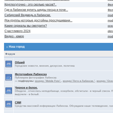
Круглосуточно - это сколько часов?..
Фел
Где в Лабинске купить шкуры песца и поче...
Фел
Сибирский Ведмедь в Лабинске.
mod
Рок-группы которые достойны прослушивани...
mod
Какие сериалы вы смотрите?
оск
Счастливого 2024
ele
Видео - юмор
mod
Наш город
Форум
Общий
Городские новости, мнения, дискуссии, политика
Фотографии Лабинска
Публикуем фотографии Лабинска
— подфорумы:
конкурс "Mobile Foto".
,
конкурс"Лето в Лабинске."
,
конкурс "Осе
Черное и белое.
Обидели , отнеслись неподобающе, оскорбили, обсчитали - в черный список. 
выручили - в белый.
СМИ
Средства массовой информации Лабинска. Обсуждаем наше телевидение, газе