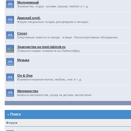
Молодежный
Знакомства, отдых, тусовки, музыка, fashion и т. д.
Дамский клуб.
Форум специально создан для девушек и женщин.
Спорт
Спортивные новости в городе , в мире. Околоспортивные обсуждения.
Знакомства на meet.labinsk.ru
Открылся сервис знакомств на Лабинск@ру.
Музыка
Он & Она
Взаимоотношения полов, любовь, секс и т. д.
Материнство
вопросы материнства, ухода за детьми, воспитания
Поиск
Форум