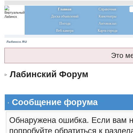
Главная
Справочная
Доска объявлений
Кинотеатры
Погода
Автовокзал
Веб-камера
Карта города
Лабинск.RU
Это м
Лабинский Форум
Сообщение форума
Обнаружена ошибка. Если вам н
попробуйте обратиться к разде