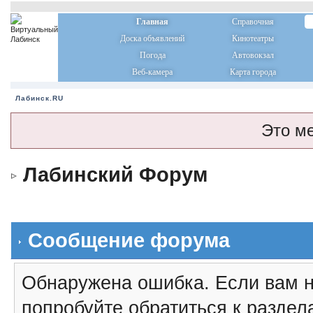
Главная
Справочная
Доска объявлений
Кинотеатры
Погода
Автовокзал
Веб-камера
Карта города
Лабинск.RU
Это м
Лабинский Форум
Сообщение форума
Обнаружена ошибка. Если вам н
попробуйте обратиться к разде