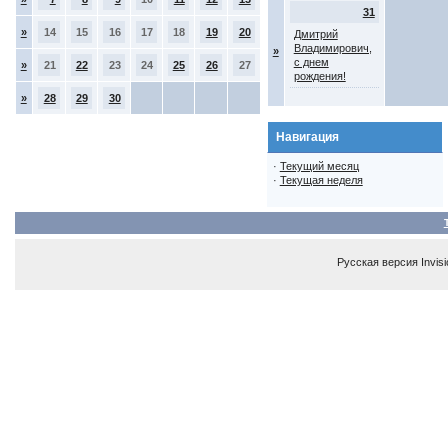
31
»
14
15
16
17
18
19
20
Дмитрий
Владимирович,
»
с днем
»
21
22
23
24
25
26
27
рождения!
»
28
29
30
Навигация
·
Текущий месяц
·
Текущая неделя
Русская версия
Invis