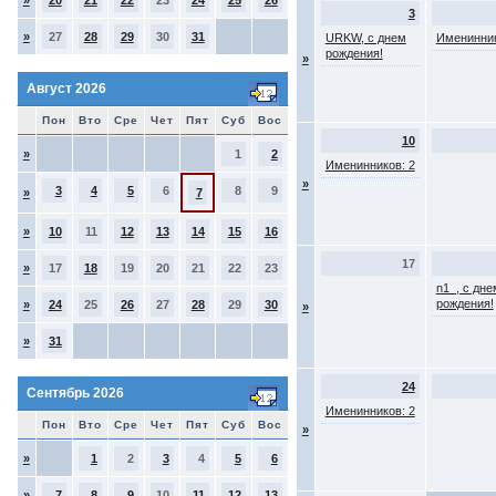
»
20
21
22
23
24
25
26
3
»
27
28
29
30
31
URKW, с днем
Именинник
рождения!
»
Август 2026
Пон
Вто
Сре
Чет
Пят
Суб
Вос
10
»
1
2
Именинников: 2
»
3
4
5
6
8
9
»
7
»
10
11
12
13
14
15
16
17
»
17
18
19
20
21
22
23
n1_, с дне
рождения!
»
24
25
26
27
28
29
30
»
»
31
24
Сентябрь 2026
Именинников: 2
Пон
Вто
Сре
Чет
Пят
Суб
Вос
»
»
1
2
3
4
5
6
»
7
8
9
10
11
12
13