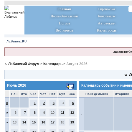
Главная
Справочная
Доска объявлений
Кинотеатры
Погода
Автовокзал
Веб-камера
Карта города
Лабинск.RU
Здравствуйт
Лабинский Форум
>
Календарь
> Август 2026
«
А
Июль 2026
Календарь событий и имени
Пон
Вто
Сре
Чет
Пят
Суб
Вос
Понедельник
Вторник
»
1
2
3
4
5
»
6
7
8
9
10
11
12
»
»
13
14
15
16
17
18
19