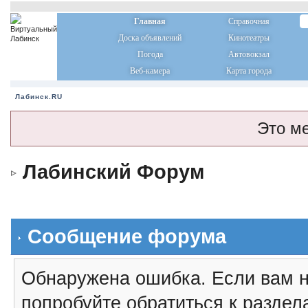
Главная
Справочная
Доска объявлений
Кинотеатры
Погода
Автовокзал
Веб-камера
Карта города
Лабинск.RU
Это м
Лабинский Форум
Сообщение форума
Обнаружена ошибка. Если вам н
попробуйте обратиться к разде