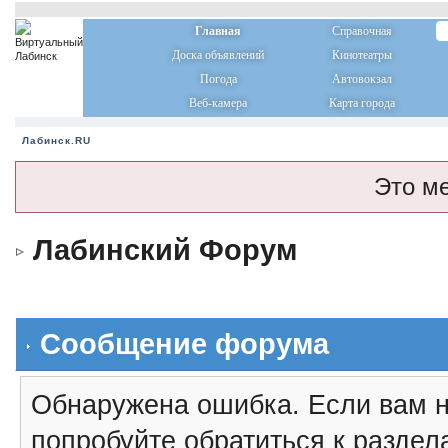
Главная
Справочная
Доска объявлений
Кинотеатры
Погода
Автовокзал
Веб-камера
Карта города
Лабинск.RU
Это м
Лабинский Форум
Сообщение форума
Обнаружена ошибка. Если вам н
попробуйте обратиться к разде