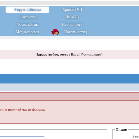
Форум Лабинска
Хроника ЧП
Знакомства
Лаба-ТВ
Фотоальбомы
Новости юга
Медиа-галерея
Покорми птиц
Здравствуйте, гость
(
Вход
|
Регистрация
)
ия» в верхней части форума.
Опции
Зап