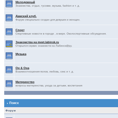
Молодежный
Знакомства, отдых, тусовки, музыка, fashion и т. д.
Дамский клуб.
Форум специально создан для девушек и женщин.
Спорт
Спортивные новости в городе , в мире. Околоспортивные обсуждения.
Знакомства на meet.labinsk.ru
Открылся сервис знакомств на Лабинск@ру.
Музыка
Он & Она
Взаимоотношения полов, любовь, секс и т. д.
Материнство
вопросы материнства, ухода за детьми, воспитания
Поиск
Форум