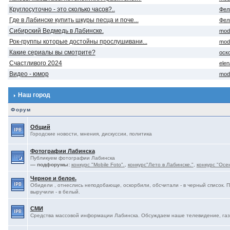
Круглосуточно - это сколько часов?..
Фел
Где в Лабинске купить шкуры песца и поче...
Фел
Сибирский Ведмедь в Лабинске.
mod
Рок-группы которые достойны прослушивани...
mod
Какие сериалы вы смотрите?
оск
Счастливого 2024
ele
Видео - юмор
mod
Наш город
Форум
Общий
Городские новости, мнения, дискуссии, политика
Фотографии Лабинска
Публикуем фотографии Лабинска
— подфорумы:
конкурс "Mobile Foto".
,
конкурс"Лето в Лабинске."
,
конкурс "Осе
Черное и белое.
Обидели , отнеслись неподобающе, оскорбили, обсчитали - в черный список. 
выручили - в белый.
СМИ
Средства массовой информации Лабинска. Обсуждаем наше телевидение, газе