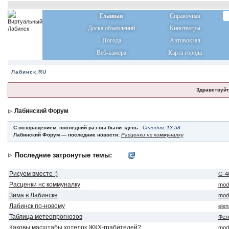
Главная
Справочная
Доска объявлений
Кинотеатры
Погода
Автовокзал
Веб-камера
Карта города
Лабинск.RU
Здравствуйт
Лабинский Форум
С возвращением, последний раз вы были здесь :
Сегодня, 13:58
Лабинский Форум — последние новости:
Расценки нс коммуналку
Последние затронутые темы:
Рисуем вместе :)
G-4
Расценки нс коммуналку
mod
Зима в Лабинске
mod
Лабинск по-новому
ele
Таблица метеопрогнозов
Фел
Каковы масштабы хотелок ЖКХ-грабителей?
mod