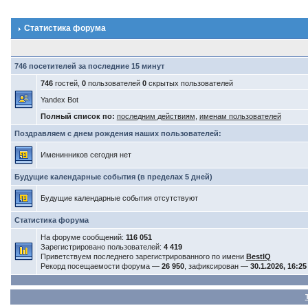
Статистика форума
746 посетителей за последние 15 минут
746
гостей,
0
пользователей
0
скрытых пользователей
Yandex Bot
Полный список по:
последним действиям
,
именам пользователей
Поздравляем с днем рождения наших пользователей:
Именинников сегодня нет
Будущие календарные события (в пределах 5 дней)
Будущие календарные события отсутствуют
Статистика форума
На форуме сообщений:
116 051
Зарегистрировано пользователей:
4 419
Приветствуем последнего зарегистрированного по имени
BestIQ
Рекорд посещаемости форума —
26 950
, зафиксирован —
30.1.2026, 16:25