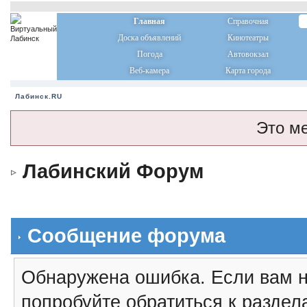
Главная
Справочная
Доска объявлений
Кинотеатры
Погода
Автовокзал
Веб-камера
Карта города
Лабинск.RU
Это м
Лабинский Форум
Сообщение форума
Обнаружена ошибка. Если вам н
попробуйте обратиться к разде