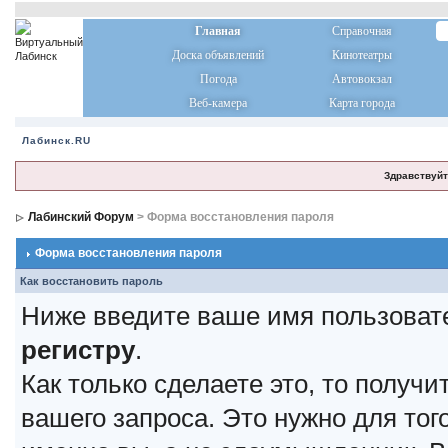
Главная
Справочная
Доска объявлений
Кинотеатры
Погода
Автовокзал
Веб-камера
Карта города
Лабинск.RU
Здравствуйт
Лабинский Форум
> Форма восстановления пароля
Форма восстановления пароля
Как восстановить пароль
Ниже введите ваше имя пользоват
регистру
.
Как только сделаете это, то получ
вашего запроса. Это нужно для тог