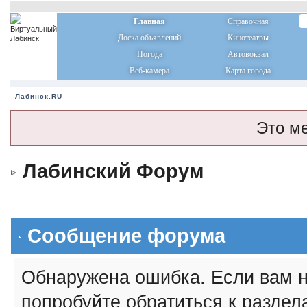
Главная
Справочная
Доска объявлений
Кинотеатры
Погода
Автовокзал
Веб-камера
Карта города
Лабинск.RU
Это м
Лабинский Форум
Сообщение форума
Обнаружена ошибка. Если вам н
попробуйте обратиться к разде