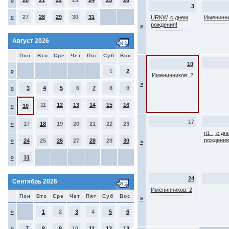
»
20
21
22
23
24
25
26
3
»
27
28
29
30
31
URKW, с днем
Именинни
рождения!
»
Август 2026
Пон
Вто
Сре
Чет
Пят
Суб
Вос
10
»
1
2
Именинников: 2
»
»
3
4
5
6
7
8
9
11
12
13
14
15
16
»
10
17
»
17
18
19
20
21
22
23
n1_, с дн
рождения
»
24
25
26
27
28
29
30
»
»
31
24
Сентябрь 2026
Именинников: 2
Пон
Вто
Сре
Чет
Пят
Суб
Вос
»
»
1
2
3
4
5
6
»
7
8
9
10
11
12
13