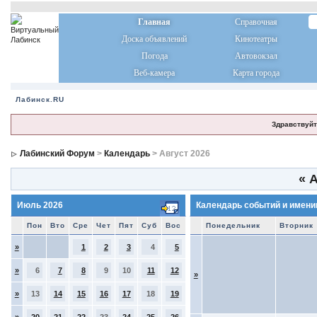
Главная
Справочная
Доска объявлений
Кинотеатры
Погода
Автовокзал
Веб-камера
Карта города
Лабинск.RU
Здравствуйт
Лабинский Форум
>
Календарь
> Август 2026
«
А
Июль 2026
Календарь событий и имени
Пон
Вто
Сре
Чет
Пят
Суб
Вос
Понедельник
Вторник
»
1
2
3
4
5
»
6
7
8
9
10
11
12
»
»
13
14
15
16
17
18
19