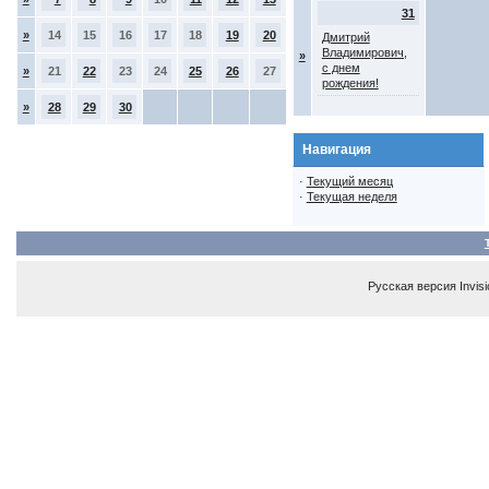
31
»
14
15
16
17
18
19
20
Дмитрий
Владимирович,
»
с днем
»
21
22
23
24
25
26
27
рождения!
»
28
29
30
Навигация
·
Текущий месяц
·
Текущая неделя
Русская версия
Invis