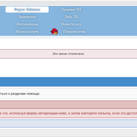
Форум Лабинска
Хроника ЧП
Знакомства
Лаба-ТВ
Фотоальбомы
Новости юга
Медиа-галерея
Покорми птиц
Это меню отключено
ться к разделам помощи.
е это, используя форму авторизации ниже, а затем повторите попытку, если это доступ