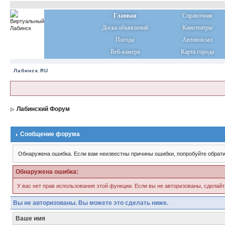
Главная
Справочная
Доска объявлений
Кинотеатры
Погода
Автовокзал
Веб-камера
Карта города
Лабинск.RU
Лабинский Форум
Сообщение форума
Обнаружена ошибка. Если вам неизвестны причины ошибки, попробуйте обрати
Обнаружена ошибка:
У вас нет прав использования этой функции. Если вы не авторизованы, сделайт
Вы не авторизованы. Вы можете это сделать ниже.
Ваше имя