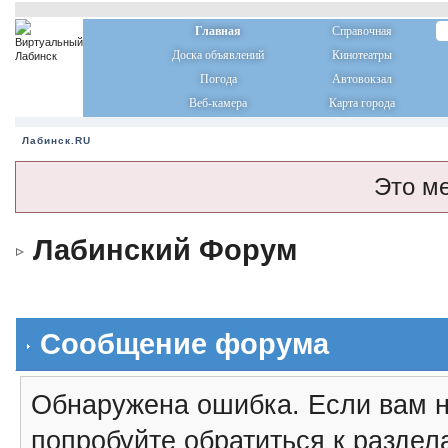
Главная
Справочная
Доска объявлений
Кинотеатры
Погода
Автовокзал
Веб-камера
Карта города
Лабинск.RU
Это м
Лабинский Форум
Сообщение форума
Обнаружена ошибка. Если вам н
попробуйте обратиться к разде