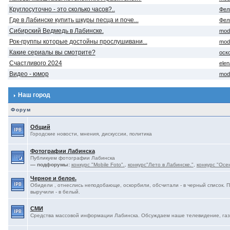
Круглосуточно - это сколько часов?..
Фел
Где в Лабинске купить шкуры песца и поче...
Фел
Сибирский Ведмедь в Лабинске.
mod
Рок-группы которые достойны прослушивани...
mod
Какие сериалы вы смотрите?
оск
Счастливого 2024
ele
Видео - юмор
mod
Наш город
Форум
Общий
Городские новости, мнения, дискуссии, политика
Фотографии Лабинска
Публикуем фотографии Лабинска
— подфорумы:
конкурс "Mobile Foto".
,
конкурс"Лето в Лабинске."
,
конкурс "Осе
Черное и белое.
Обидели , отнеслись неподобающе, оскорбили, обсчитали - в черный список. 
выручили - в белый.
СМИ
Средства массовой информации Лабинска. Обсуждаем наше телевидение, газе