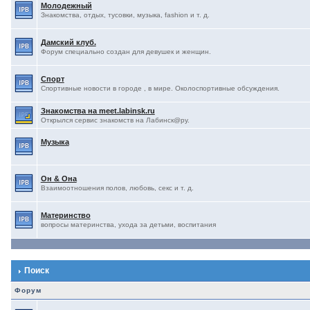
Молодежный
Знакомства, отдых, тусовки, музыка, fashion и т. д.
Дамский клуб.
Форум специально создан для девушек и женщин.
Спорт
Спортивные новости в городе , в мире. Околоспортивные обсуждения.
Знакомства на meet.labinsk.ru
Открылся сервис знакомств на Лабинск@ру.
Музыка
Он & Она
Взаимоотношения полов, любовь, секс и т. д.
Материнство
вопросы материнства, ухода за детьми, воспитания
Поиск
Форум