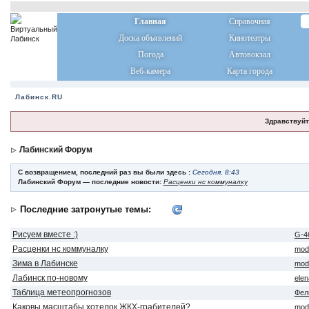
Главная
Справочная
Доска объявлений
Кинотеатры
Погода
Автовокзал
Веб-камера
Карта города
Лабинск.RU
Здравствуйт
Лабинский Форум
С возвращением, последний раз вы были здесь :
Сегодня, 8:43
Лабинский Форум — последние новости:
Расценки нс коммуналку
Последние затронутые темы:
Рисуем вместе :)
G-4
Расценки нс коммуналку
mod
Зима в Лабинске
mod
Лабинск по-новому
ele
Таблица метеопрогнозов
Фел
Каковы масштабы хотелок ЖКХ-грабителей?
mod