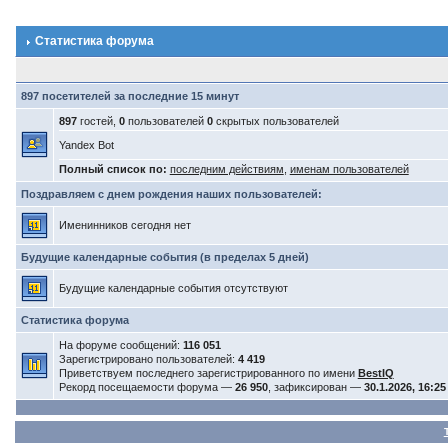
Статистика форума
897 посетителей за последние 15 минут
897
гостей,
0
пользователей
0
скрытых пользователей
Yandex Bot
Полный список по:
последним действиям
,
именам пользователей
Поздравляем с днем рождения наших пользователей:
Именинников сегодня нет
Будущие календарные события (в пределах 5 дней)
Будущие календарные события отсутствуют
Статистика форума
На форуме сообщений:
116 051
Зарегистрировано пользователей:
4 419
Приветствуем последнего зарегистрированного по имени
BestIQ
Рекорд посещаемости форума —
26 950
, зафиксирован —
30.1.2026, 16:25