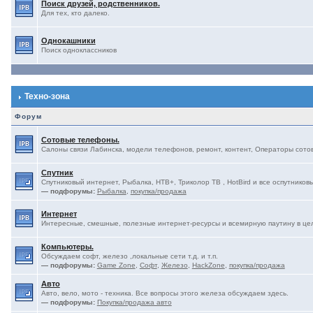
Поиск друзей, родственников.
Для тех, кто далеко.
Однокашники
Поиск одноклассников
Техно-зона
Форум
Сотовые телефоны.
Салоны связи Лабинска, модели телефонов, ремонт, контент, Операторы сотово
Спутник
Спутниковый интернет, Рыбалка, НТВ+, Триколор ТВ , HotBird и все оспутниковы
— подфорумы:
Рыбалка
,
покупка/продажа
Интернет
Интересные, смешные, полезные интернет-ресурсы и всемирную паутину в це
Компьютеры.
Обсуждаем софт, железо ,локальные сети т.д. и т.п.
— подфорумы:
Game Zone
,
Софт
,
Железо
,
HackZone
,
покупка/продажа
Авто
Авто, вело, мото - техника. Все вопросы этого железа обсуждаем здесь.
— подфорумы:
Покупка/продажа авто