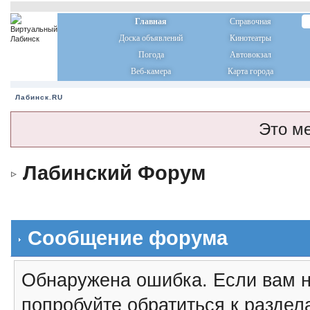
Главная
Справочная
Доска объявлений
Кинотеатры
Погода
Автовокзал
Веб-камера
Карта города
Лабинск.RU
Это м
Лабинский Форум
Сообщение форума
Обнаружена ошибка. Если вам н
попробуйте обратиться к разде