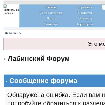
Главная
Справочная
Доска объявлений
Кинотеатры
Погода
Автовокзал
Веб-камера
Карта города
Лабинск.RU
Это м
Лабинский Форум
Сообщение форума
Обнаружена ошибка. Если вам н
попробуйте обратиться к разде