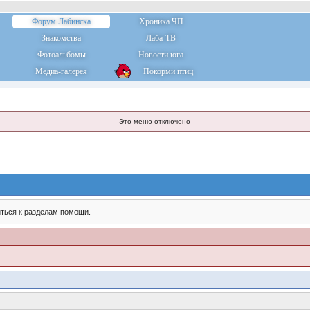
Форум Лабинска
Хроника ЧП
Знакомства
Лаба-ТВ
Фотоальбомы
Новости юга
Медиа-галерея
Покорми птиц
Это меню отключено
ться к разделам помощи.