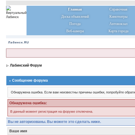
Главная
Справочная
Доска объявлений
Кинотеатры
Погода
Автовокзал
Веб-камера
Карта города
Лабинск.RU
Лабинский Форум
Сообщение форума
Обнаружена ошибка. Если вам неизвестны причины ошибки, попробуйте обрати
Обнаружена ошибка:
В данный момент регистрация на форуме отключена.
Вы не авторизованы. Вы можете это сделать ниже.
Ваше имя