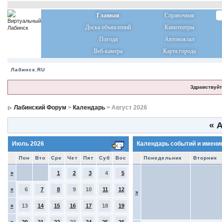
Главная
Справочная
Доска объявлений
Кинотеатры
Погода
Автовокзал
Веб-камера
Карта города
Лабинск.RU
Здравствуйт
Лабинский Форум
>
Календарь
> Август 2026
«
А
Июль 2026
Календарь событий и имени
Пон
Вто
Сре
Чет
Пят
Суб
Вос
Понедельник
Вторник
»
1
2
3
4
5
»
6
7
8
9
10
11
12
»
»
13
14
15
16
17
18
19