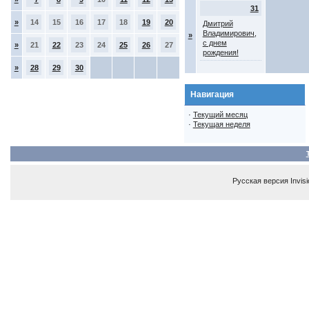
31
»
14
15
16
17
18
19
20
Дмитрий
Владимирович,
»
с днем
»
21
22
23
24
25
26
27
рождения!
»
28
29
30
Навигация
·
Текущий месяц
·
Текущая неделя
Русская версия
Invis