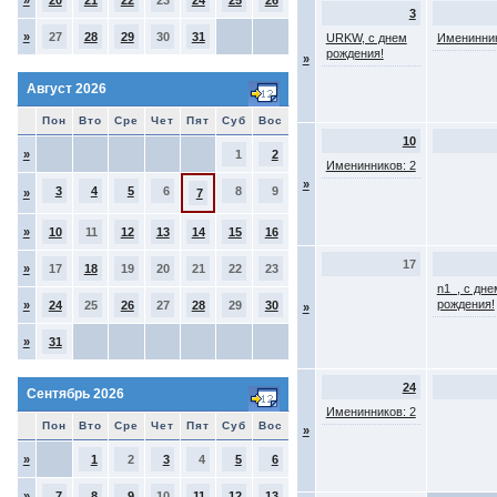
»
20
21
22
23
24
25
26
3
»
27
28
29
30
31
URKW, с днем
Именинник
рождения!
»
Август 2026
Пон
Вто
Сре
Чет
Пят
Суб
Вос
10
»
1
2
Именинников: 2
»
3
4
5
6
8
9
»
7
»
10
11
12
13
14
15
16
17
»
17
18
19
20
21
22
23
n1_, с дне
рождения!
»
24
25
26
27
28
29
30
»
»
31
24
Сентябрь 2026
Именинников: 2
Пон
Вто
Сре
Чет
Пят
Суб
Вос
»
»
1
2
3
4
5
6
»
7
8
9
10
11
12
13