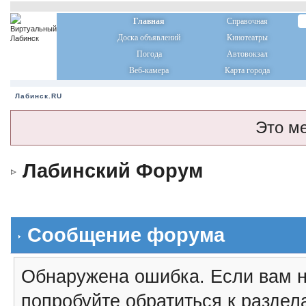
Главная
Справочная
Доска объявлений
Кинотеатры
Погода
Автовокзал
Веб-камера
Карта города
Лабинск.RU
Это м
Лабинский Форум
Сообщение форума
Обнаружена ошибка. Если вам н
попробуйте обратиться к разде